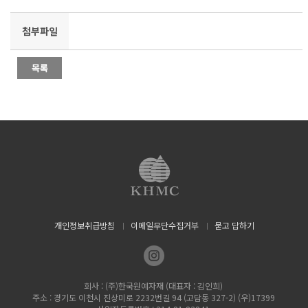
첨부파일
개인정보취급방침
이메일무단수집거부
묻고 답하기
회사 : (주)한국원예자재 (대표자 : 김인희)
주소 : 경기도 이천시 진상미로 2232번길 94 (고담동 327-2) (우)17399