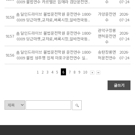
0309 불법연수 카르텔은 없애라 검단운전연..
수
07-24
달인드라이브 불법운전학원 운전연수 1800-
가양운전연
2026-
9158
0309 당근마켓,교차로,벼룩시장,알바천국등..
수
07-24
관악구장롱
달인드라이브 불법운전학원 운전연수 1800-
2026-
9157
면허운전연
0309 당근마켓,교차로,벼룩시장,알바천국등..
07-24
수
달인드라이브 불법운전학원 운전연수 1800-
송탄장롱면
2026-
9156
0309 불법 성추행 업체 마포구운전연수 실..
허운전연수
07-24
1
2
3
4
5
6
7
8
9
10