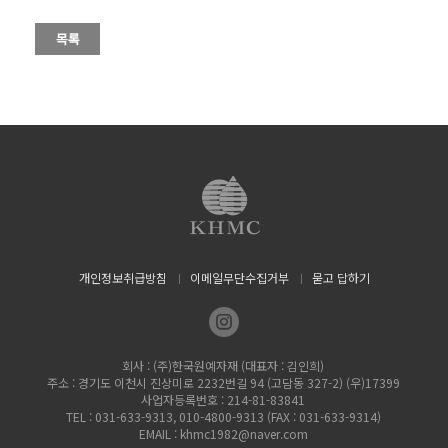
개인정보취급방침
이메일무단수집거부
묻고 답하기
회사 : (주)한국원예자재 (대표자 : 김인희)
주소 : 경기도 이천시 진상미로 2232번길 94 (고담동 327-2) (우)17399
사업자등록번호 : 214-81-83841
TEL : 031-633-9313, 010-4800-9313 (FAX : 031-633-9314)
EMAIL : khmc1982@naver.com