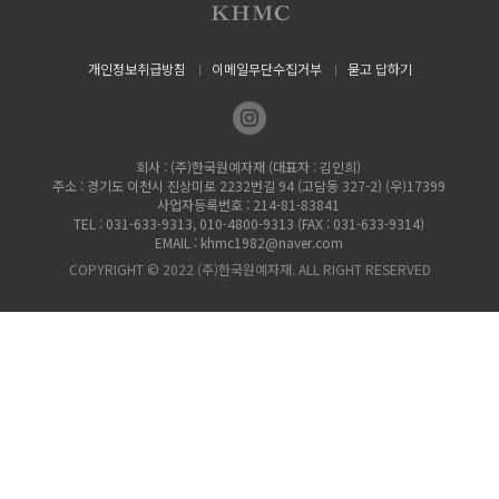
개인정보취급방침
이메일무단수집거부
묻고 답하기
회사 : (주)한국원예자재 (대표자 : 김인희)
주소 : 경기도 이천시 진상미로 2232번길 94 (고담동 327-2) (우)17399
사업자등록번호 : 214-81-83841
TEL : 031-633-9313, 010-4800-9313 (FAX : 031-633-9314)
EMAIL : khmc1982@naver.com
COPYRIGHT © 2022 (주)한국원예자재. ALL RIGHT RESERVED