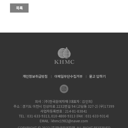
개인정보취급방침
이메일무단수집거부
묻고 답하기
회사 : (주)한국원예자재 (대표자 : 김인희)
주소 : 경기도 이천시 진상미로 2232번길 94 (고담동 327-2) (우)17399
사업자등록번호 : 214-81-83841
TEL : 031-633-9313, 010-4800-9313 (FAX : 031-633-9314)
EMAIL : khmc1982@naver.com
COPYRIGHT © 2022 (주)한국원예자재. ALL RIGHT RESERVED