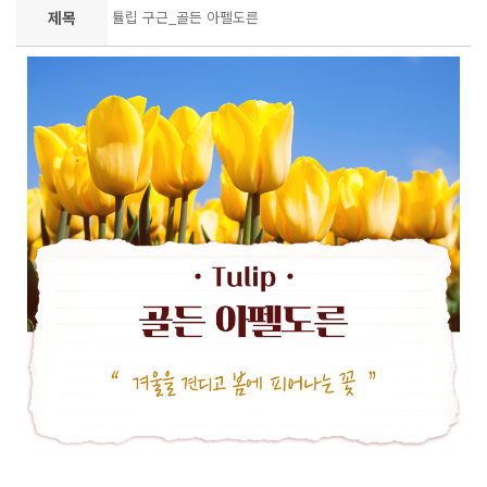
제목
튤립 구근_골든 아펠도른