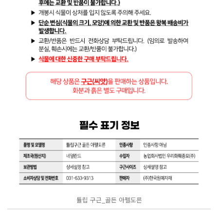
튤립 구근_골든 아펠도른